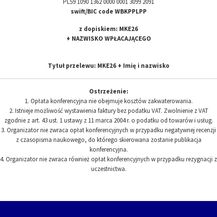
PL59 1090 1362 0000 0001 3099 2091
swift/BIC code WBKPPLPP
z dopiskiem: MKE26
+ NAZWISKO WPŁACAJĄCEGO
Tytuł przelewu: MKE26 + Imię i nazwisko
Ostrzeżenie:
1. Opłata konferencyjna nie obejmuje kosztów zakwaterowania.
2. Istnieje możliwość wystawienia faktury bez podatku VAT. Zwolnienie z VAT
zgodnie z art. 43 ust. 1 ustawy z 11 marca 2004 r. o podatku od towarów i usług.
3. Organizator nie zwraca opłat konferencyjnych w przypadku negatywnej recenzji
z czasopisma naukowego, do którego skierowana zostanie publikacja
konferencyjna.
4. Organizator nie zwraca również opłat konferencyjnych w przypadku rezygnacji z
uczestnictwa.